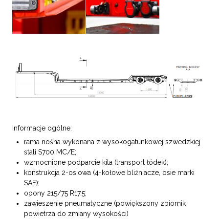
Informacje ogólne:
rama nośna wykonana z wysokogatunkowej szwedzkiej
stali S700 MC/E;
wzmocnione podparcie kila (transport łódek);
konstrukcja 2-osiowa (4-kołowe bliźniacze, osie marki
SAF);
opony 215/75 R17.5;
zawieszenie pneumatyczne (powiększony zbiornik
powietrza do zmiany wysokości)