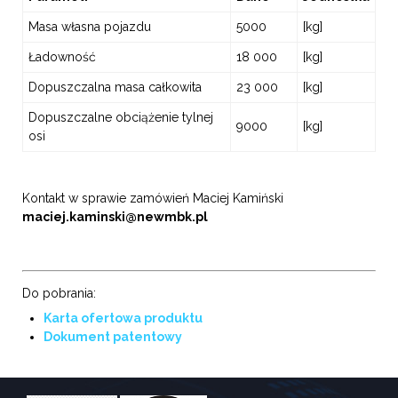
Masa własna pojazdu
5000
[kg]
Ładowność
18 000
[kg]
Dopuszczalna masa całkowita
23 000
[kg]
Dopuszczalne obciążenie tylnej
9000
[kg]
osi
Kontakt w sprawie zamówień Maciej Kamiński
maciej.kaminski@newmbk.pl
Do pobrania:
Karta ofertowa produktu
Dokument patentowy