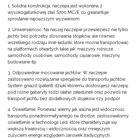
1. Solidna konstrukcja: naczepa jest wykonana z
wysokogatunkowej stali S700 MC/E co gwarantuje
sprostanie najcięższym wyzwaniom.
2. Uniwersalność: Na naszej naczepie przewieziesz nie tylko
jachty bez potrzeby stosowania stojaków, ale również
wszelkiego rodzaju inne ładunki, które można transportować
na platformach otwartych takie jak: maszyny rolnicze,
samochody osobowe, samochody ciężarowe, maszyny
budowlane itp.
3. Odpowiednie mocowanie jachtów: W naczepie
zastosowano rozwiązania specjalnie do transportu jachtów.
System gniazd (patent) dzięki któremu dostosujesz naczepę
pod różne gabaryty łodzi ułatwi załadunek oraz pozwoli na
transport jachtu bez dodatkowych stojaków czy podpór.
4. Oświetlenie: Ponieważ wiemy jak ważna jest widoczność
transportu ponadnormatywnego na drodze, zastosowaliśmy
oświetlenie w technologii Led, które charakteryzuje się
większą trwałością i widocznością oraz mniejszym
zużyciem energii względem żarówek tradycyjnych.