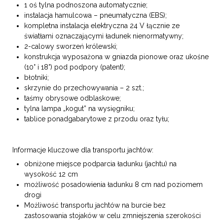
1 oś tylna podnoszona automatycznie;
instalacja hamulcowa – pneumatyczna (EBS);
kompletna instalacja elektryczna 24 V łącznie ze
światłami oznaczającymi ładunek nienormatywny;
2-calowy sworzeń królewski;
konstrukcja wyposażona w gniazda pionowe oraz ukośne
(10° i 18°) pod podpory (patent);
błotniki;
skrzynie do przechowywania – 2 szt.;
taśmy obrysowe odblaskowe;
tylna lampa „kogut” na wysięgniku;
tablice ponadgabarytowe z przodu oraz tyłu;
Informacje kluczowe dla transportu jachtów:
obniżone miejsce podparcia ładunku (jachtu) na
wysokość 12 cm
możliwość posadowienia ładunku 8 cm nad poziomem
drogi
Możliwość transportu jachtów na burcie bez
zastosowania stojaków w celu zmniejszenia szerokości